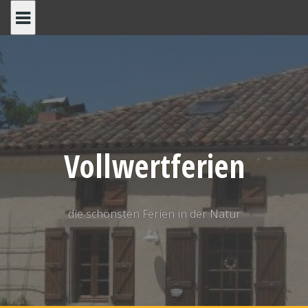
S
k
i
p
t
o
c
o
n
Vollwertferien
t
e
n
die schönsten Ferien in der Natur
t